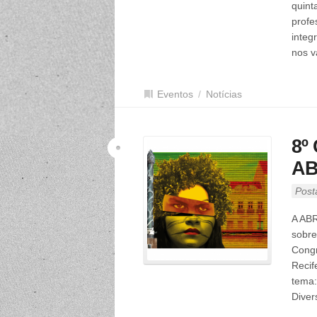
quint
profe
integ
nos vá
Eventos
/
Notícias
8º
AB
Post
A ABR
sobre
Congr
Recif
tema:
Diver