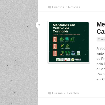
Eventos
/
Notícias
Me
Ca
Post
A SBE
junto
do Pr
pela
o Cen
Psico
em Cu
Cursos
/
Eventos