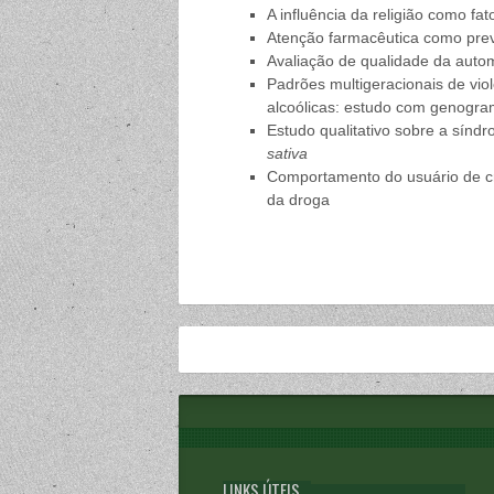
A influência da religião como fa
Atenção farmacêutica como pr
Avaliação de qualidade da auto
Padrões multigeracionais de vio
alcoólicas: estudo com genogram
Estudo qualitativo sobre a sínd
sativa
Comportamento do usuário de c
da droga
LINKS ÚTEIS