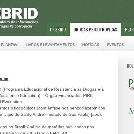
O CEBRID
DROGAS PSICOTRÓPICAS
PLAN
 PLANFAVI
LIVROS E LEVANTAMENTOS
NOTÍCIAS
EVENTOS
BOL
gica
(Programa Educacional de Resistência às Drogas e à
Resistence Education) – Órgão Financiador: PIRE –
d Evaluation
entos psicotrópicos (com ênfase nos benzodiazepínicos
nicípio de Santo André – estado de São Paulo) [apoio
gas no Brasil: Análise de matérias publicadas nos
 país no ano de 2006 [apoio FAPESP]