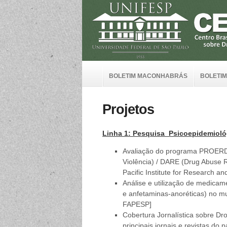
BOLETIM MACONHABRÁS
BOLETIM
Projetos
Linha 1: Pesquisa Psicoepidemioló
Avaliação do programa PROERD 
Violência) / DARE (Drug Abuse 
Pacific Institute for Research an
Análise e utilização de medicam
e anfetaminas-anoréticas) no mu
FAPESP]
Cobertura Jornalística sobre Dro
principais jornais e revistas do