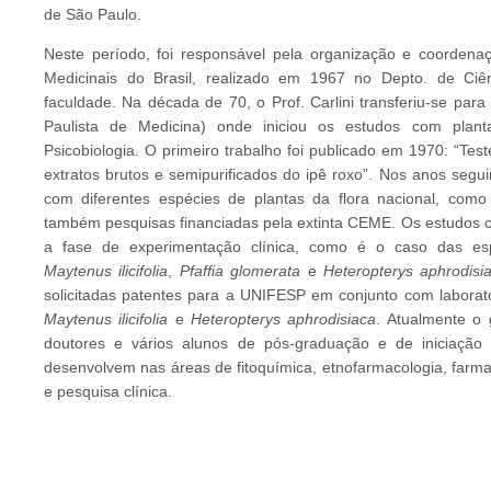
de São Paulo.
Neste período, foi responsável pela organização e coordena
Medicinais do Brasil, realizado em 1967 no Depto. de Ciê
faculdade. Na década de 70, o Prof. Carlini transferiu-se pa
Paulista de Medicina) onde iniciou os estudos com plant
Psicobiologia. O primeiro trabalho foi publicado em 1970: “Test
extratos brutos e semipurificados do ipê roxo”. Nos anos segu
com diferentes espécies de plantas da flora nacional, como
também pesquisas financiadas pela extinta CEME. Os estudos 
a fase de experimentação clínica, como é o caso das e
Maytenus ilicifolia
,
Pfaffia glomerata
e
Heteropterys aphrodisi
solicitadas patentes para a UNIFESP em conjunto com laborató
Maytenus ilicifolia
e
Heteropterys aphrodisiaca
. Atualmente o
doutores e vários alunos de pós-graduação e de iniciação ci
desenvolvem nas áreas de fitoquímica, etnofarmacologia, farmaco
e pesquisa clínica.